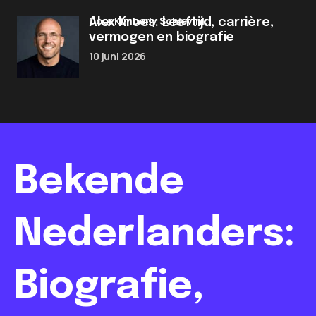
door Kimberly Schievink
Alex Kroes: Leeftijd, carrière,
vermogen en biografie
10 juni 2026
Bekende
Nederlanders:
Biografie,