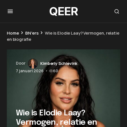
QEER
Home
BN'ers
Wie is Elodie Laay? Vermogen, relatie
en biografie
Door
Kimberly Schievink
7 januari 2026
•
60
Wie is Elodie Laay?
Vermogen, relatie en