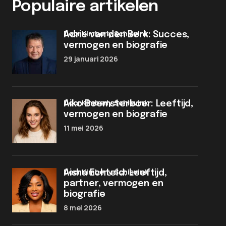
Populaire artikelen
door Kimberly Schievink
Adrie van den Berk: Succes,
vermogen en biografie
29 januari 2026
door Kimberly Schievink
Aiko Beemsterboer: Leeftijd,
vermogen en biografie
11 mei 2026
door Kimberly Schievink
Aisha Echteld: Leeftijd,
partner, vermogen en
biografie
8 mei 2026