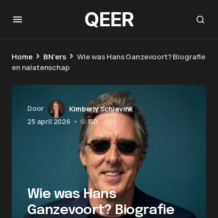
QEER
Home
BN'ers
Wie was Hans Ganzevoort? Biografie
en nalatenschap
Door
Kimberly Schievink
25 april 2026
•
150
Wie was Hans
Ganzevoort? Biografie