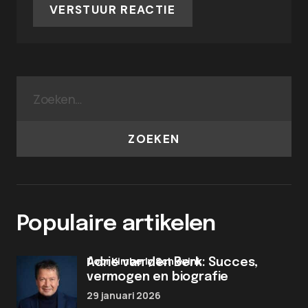
VERSTUUR REACTIE
ZOEKEN
Populaire artikelen
door Kimberly Schievink
Adrie van den Berk: Succes,
vermogen en biografie
29 januari 2026