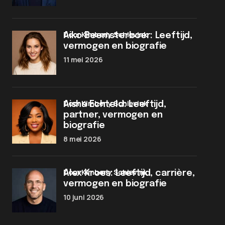
door Kimberly Schievink
Aiko Beemsterboer: Leeftijd,
vermogen en biografie
11 mei 2026
door Kimberly Schievink
Aisha Echteld: Leeftijd,
partner, vermogen en
biografie
8 mei 2026
door Kimberly Schievink
Alex Kroes: Leeftijd, carrière,
vermogen en biografie
10 juni 2026