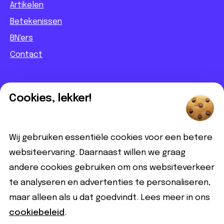
Artikelen
Betekenissen
BN'ers
Contact
Informatief
Cookies, lekker!
Contact
Partnerbijdrage
Wij gebruiken essentiële cookies voor een betere
Disclaimer
websiteervaring. Daarnaast willen we graag
andere cookies gebruiken om ons websiteverkeer
Volg ons
te analyseren en advertenties te personaliseren,
maar alleen als u dat goedvindt. Lees meer in ons
cookiebeleid
.