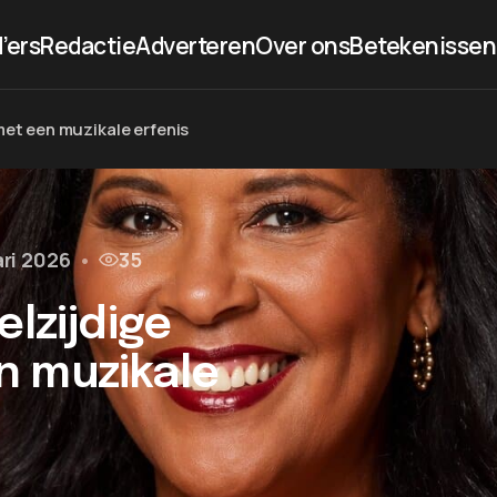
’ers
Redactie
Adverteren
Over ons
Betekenissen
met een muzikale erfenis
ari 2026
•
35
elzijdige
n muzikale