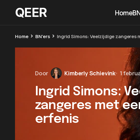
QEER
Home
BN
Home
BN'ers
Ingrid Simons: Veelzijdige zangeres 
Door
Kimberly Schievink
1 febru
Ingrid Simons: Ve
zangeres met ee
erfenis