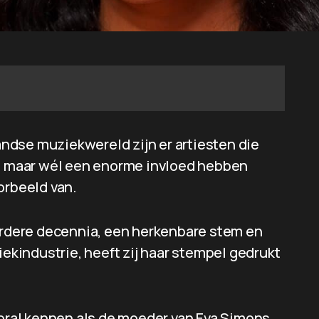
landse muziekwereld zijn er artiesten die
n, maar wél een enorme invloed hebben
orbeeld van.
eerdere decennia, een herkenbare stem en
kindustrie, heeft zij haar stempel gedrukt
ral kennen als de moeder van Eva Simons,