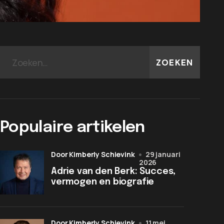
ZOEKEN
Populaire artikelen
door Kimberly Schievink
29 januari
2026
Adrie van den Berk: Succes,
vermogen en biografie
door Kimberly Schievink
11 mei