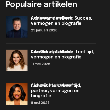
Populaire artikelen
door Kimberly Schievink
Adrie van den Berk: Succes,
vermogen en biografie
29 januari 2026
door Kimberly Schievink
Aiko Beemsterboer: Leeftijd,
vermogen en biografie
11 mei 2026
door Kimberly Schievink
Aisha Echteld: Leeftijd,
partner, vermogen en
biografie
8 mei 2026