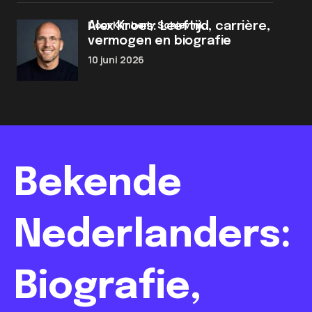
door Kimberly Schievink
Alex Kroes: Leeftijd, carrière,
vermogen en biografie
10 juni 2026
Bekende
Nederlanders:
Biografie,