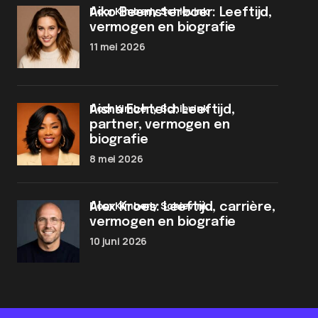
door Kimberly Schievink
Aiko Beemsterboer: Leeftijd,
vermogen en biografie
11 mei 2026
door Kimberly Schievink
Aisha Echteld: Leeftijd,
partner, vermogen en
biografie
8 mei 2026
door Kimberly Schievink
Alex Kroes: Leeftijd, carrière,
vermogen en biografie
10 juni 2026