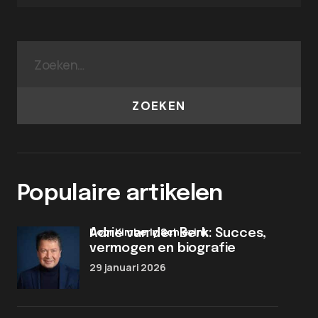
ZOEKEN
Populaire artikelen
door Kimberly Schievink
Adrie van den Berk: Succes,
vermogen en biografie
29 januari 2026