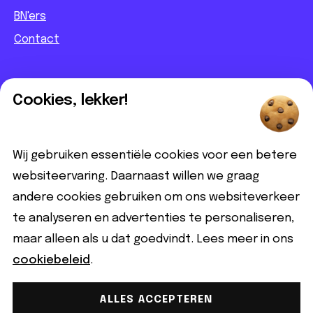
BN'ers
Contact
Informatief
Cookies, lekker!
Contact
Partnerbijdrage
Wij gebruiken essentiële cookies voor een betere
Disclaimer
websiteervaring. Daarnaast willen we graag
andere cookies gebruiken om ons websiteverkeer
Volg ons
te analyseren en advertenties te personaliseren,
maar alleen als u dat goedvindt. Lees meer in ons
cookiebeleid
.
ALLES ACCEPTEREN