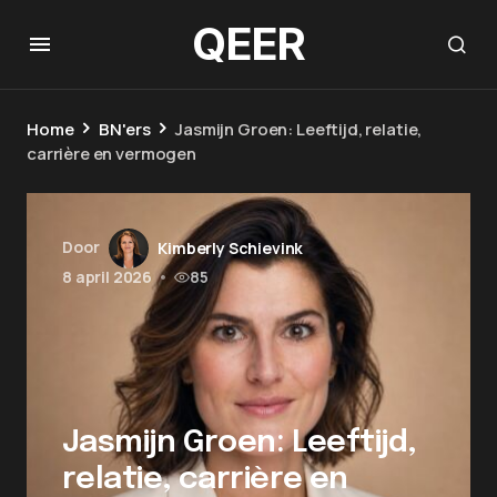
QEER
Home
BN'ers
Jasmijn Groen: Leeftijd, relatie,
carrière en vermogen
Door
Kimberly Schievink
8 april 2026
•
85
Jasmijn Groen: Leeftijd,
relatie, carrière en