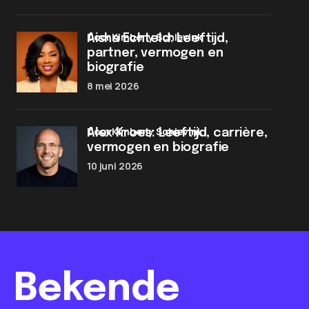
door Kimberly Schievink
Aisha Echteld: Leeftijd,
partner, vermogen en
biografie
8 mei 2026
door Kimberly Schievink
Alex Kroes: Leeftijd, carrière,
vermogen en biografie
10 juni 2026
Bekende