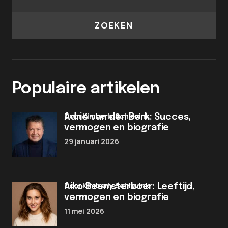
ZOEKEN
Populaire artikelen
door Kimberly Schievink
Adrie van den Berk: Succes,
vermogen en biografie
29 januari 2026
door Kimberly Schievink
Aiko Beemsterboer: Leeftijd,
vermogen en biografie
11 mei 2026