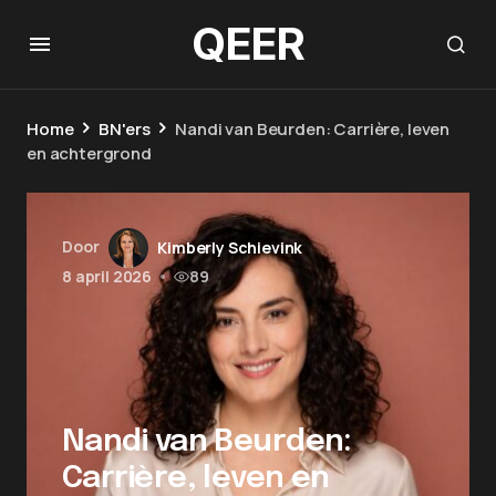
QEER
Home
BN'ers
Nandi van Beurden: Carrière, leven
en achtergrond
Door
Kimberly Schievink
8 april 2026
•
89
Nandi van Beurden:
Carrière, leven en