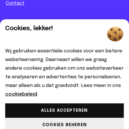
Contact
Informatief
Cookies, lekker!
Contact
Partnerbijdrage
Wij gebruiken essentiële cookies voor een betere
Disclaimer
websiteervaring. Daarnaast willen we graag
andere cookies gebruiken om ons websiteverkeer
Volg ons
te analyseren en advertenties te personaliseren,
maar alleen als u dat goedvindt. Lees meer in ons
cookiebeleid
.
ALLES ACCEPTEREN
Gemaakt met ♡ copyright © 2026 Qeer.nl | Alle rechten
voorbehouden.
COOKIES BEHEREN