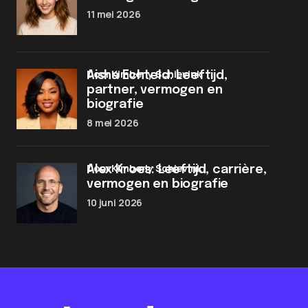
11 mei 2026
door Kimberly Schievink
Aisha Echteld: Leeftijd,
partner, vermogen en
biografie
8 mei 2026
door Kimberly Schievink
Alex Kroes: Leeftijd, carrière,
vermogen en biografie
10 juni 2026