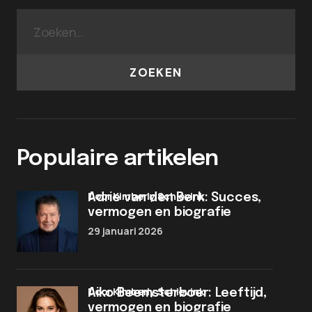
ZOEKEN
Populaire artikelen
door Kimberly Schievink
Adrie van den Berk: Succes,
vermogen en biografie
29 januari 2026
door Kimberly Schievink
Aiko Beemsterboer: Leeftijd,
vermogen en biografie