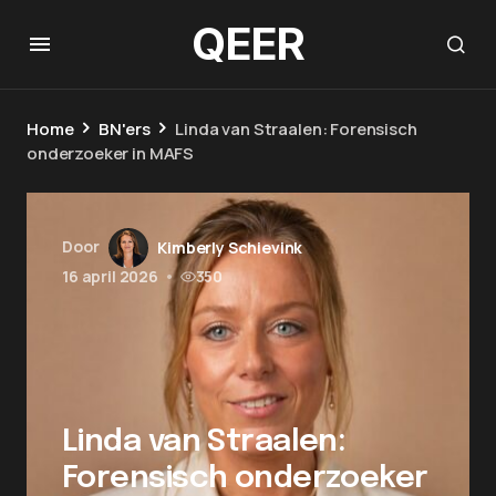
QEER
Home
BN'ers
Linda van Straalen: Forensisch
onderzoeker in MAFS
Door
Kimberly Schievink
16 april 2026
•
350
Linda van Straalen:
Forensisch onderzoeker