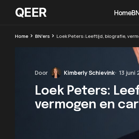
QEER
Home
BN
Home
BN'ers
Loek Peters: Leeftijd, biografie, ver
Door
Kimberly Schievink
13 juni
Loek Peters: Leeft
vermogen en car