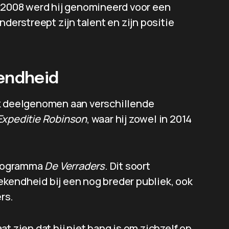
n 2008 werd hij genomineerd voor een
nderstreept zijn talent en zijn positie
kendheid
ok deelgenomen aan verschillende
Expeditie Robinson
, waar hij zowel in 2014
 programma
De Verraders
. Dit soort
kendheid bij een nog breder publiek, ook
ers.
t zien dat hij niet bang is om zichzelf op