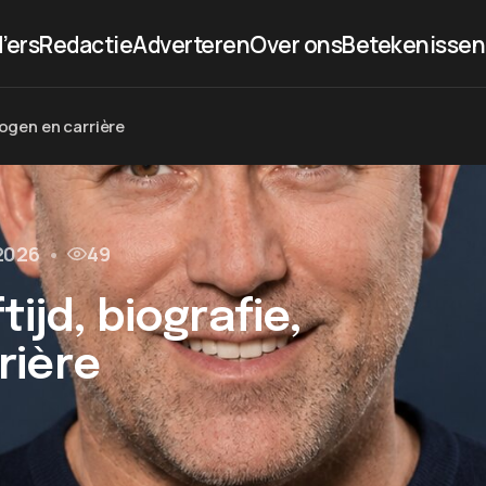
’ers
Redactie
Adverteren
Over ons
Betekenissen
mogen en carrière
 2026
•
49
ijd, biografie,
rière