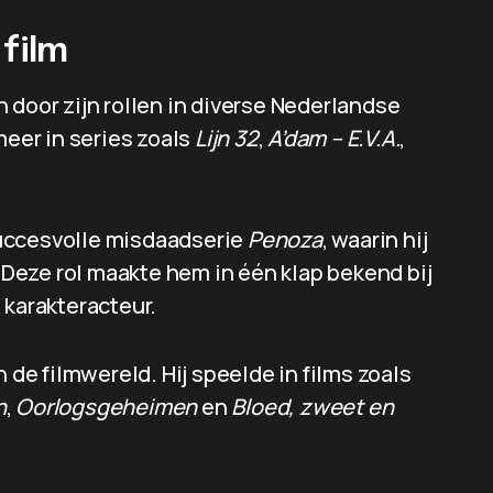
 film
 door zijn rollen in diverse Nederlandse
meer in series zoals
Lijn 32
,
A’dam – E.V.A.
,
succesvolle misdaadserie
Penoza
, waarin hij
. Deze rol maakte hem in één klap bekend bij
 karakteracteur.
n de filmwereld. Hij speelde in films zoals
n
,
Oorlogsgeheimen
en
Bloed, zweet en