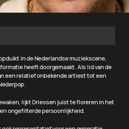
 opduikt in de Nederlandse muziekscene,
formatie heeft doorgemaakt. Als lid van de
n een relatief onbekende artiest tot een
 Nederpop.
aken, lijkt Driessen juist te floreren in het
en ongefilterde persoonlijkheid.
r ook representatief voor een generatie