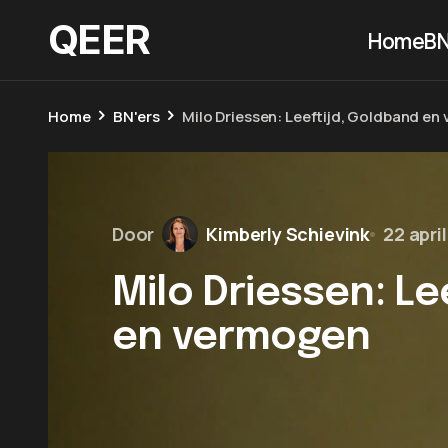
QEER
Home
BN
Home
BN'ers
Milo Driessen: Leeftijd, Goldband e
Door
Kimberly Schievink
22 apri
Milo Driessen: Le
en vermogen