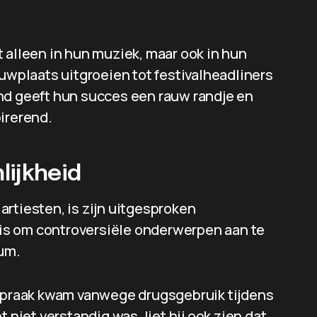
 alleen in hun muziek, maar ook in hun
ouwplaats uitgroeien tot festivalheadliners
nd geeft hun succes een rauw randje en
irerend.
lijkheid
rtiesten, is zijn uitgesproken
g is om controversiële onderwerpen aan te
ium.
pspraak kwam vanwege drugsgebruik tijdens
 niet verstandig was, liet hij ook zien dat