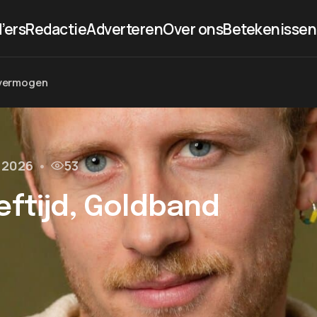
’ers
Redactie
Adverteren
Over ons
Betekenissen
n vermogen
l 2026
•
53
eftijd, Goldband