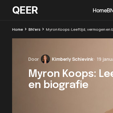
QEER
Home
BN
Home
BN'ers
Myron Koops: Leeftijd, vermogen en b
Door
Kimberly Schievink
19 janu
Myron Koops: Lee
en biografie