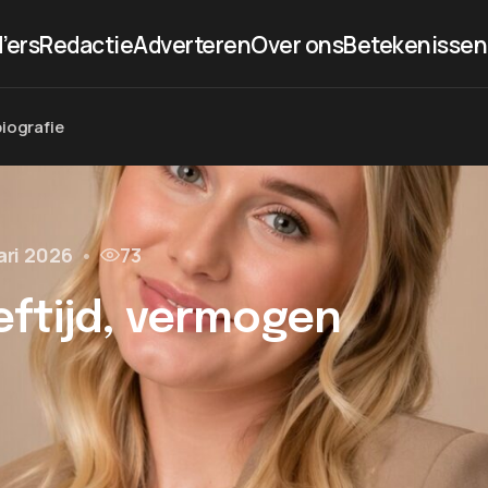
’ers
Redactie
Adverteren
Over ons
Betekenissen
iografie
ari 2026
•
73
ftijd, vermogen