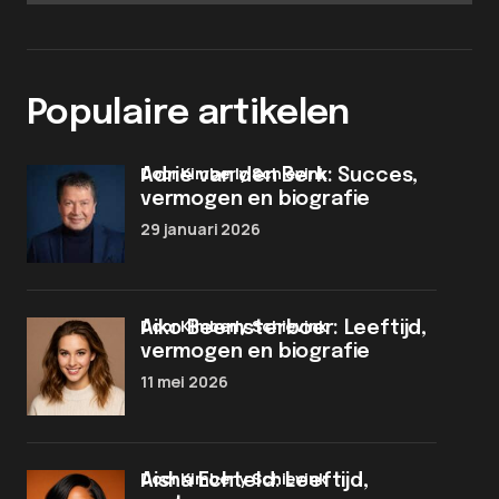
Populaire artikelen
door Kimberly Schievink
Adrie van den Berk: Succes,
vermogen en biografie
29 januari 2026
door Kimberly Schievink
Aiko Beemsterboer: Leeftijd,
vermogen en biografie
11 mei 2026
door Kimberly Schievink
Aisha Echteld: Leeftijd,