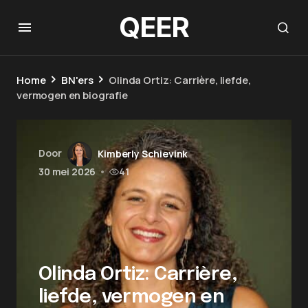
QEER
Home
BN'ers
Olinda Ortiz: Carrière, liefde,
vermogen en biografie
Door
Kimberly Schievink
30 mei 2026
•
41
Olinda Ortiz: Carrière,
liefde, vermogen en