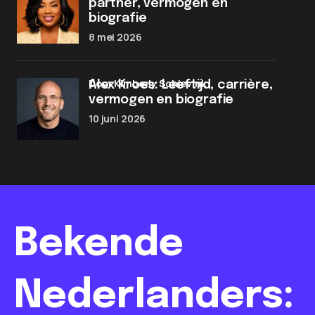
partner, vermogen en
biografie
8 mei 2026
door Kimberly Schievink
Alex Kroes: Leeftijd, carrière,
vermogen en biografie
10 juni 2026
Bekende
Nederlanders: