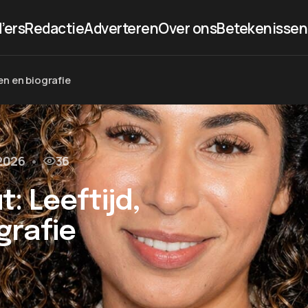
’ers
Redactie
Adverteren
Over ons
Betekenissen
n en biografie
2026
•
36
: Leeftijd,
grafie