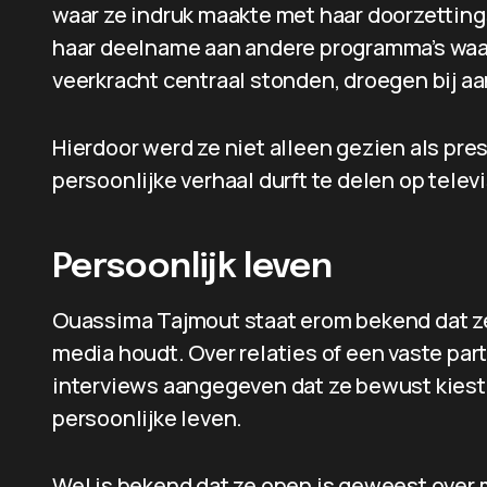
waar ze indruk maakte met haar doorzettin
haar deelname aan andere programma’s waar
veerkracht centraal stonden, droegen bij a
Hierdoor werd ze niet alleen gezien als pre
persoonlijke verhaal durft te delen op televi
Persoonlijk leven
Ouassima Tajmout staat erom bekend dat ze
media houdt. Over relaties of een vaste par
interviews aangegeven dat ze bewust kiest 
persoonlijke leven.
Wel is bekend dat ze open is geweest over m