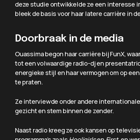
deze studie ontwikkelde ze een interesse in
bleek de basis voor haar latere carrière in d
Doorbraak in de media
Ouassima begon haar carrière bij FunX, waar
tot een volwaardige radio-dj en presentatric
energieke stijl en haar vermogen om op een
te praten.
Ze interviewde onder andere internationale 
gezicht en stem binnen de zender.
Naast radio kreeg ze ook kansen op televisi
programma’s zoals
Hooligirls
en
First
, en we