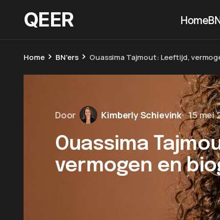
QEER
Home
BN
Home
BN'ers
Ouassima Tajmout: Leeftijd, vermoge
Door
Kimberly Schievink
15 mei 
Ouassima Tajmout
vermogen en bio