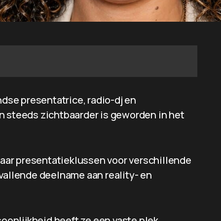
se presentatrice, radio-dj en
n steeds zichtbaarder is geworden in het
 haar presentatieklussen voor verschillende
pvallende deelname aan reality- en
soonlijkheid heeft ze een vaste plek