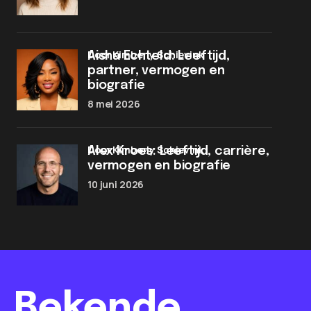
door Kimberly Schievink
Aisha Echteld: Leeftijd,
partner, vermogen en
biografie
8 mei 2026
door Kimberly Schievink
Alex Kroes: Leeftijd, carrière,
vermogen en biografie
10 juni 2026
Bekende