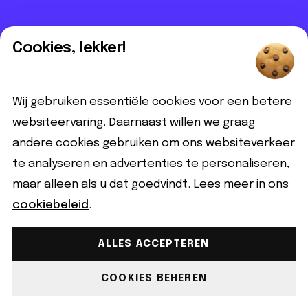
Informatief
Cookies, lekker!
Contact
Partnerbijdrage
Wij gebruiken essentiële cookies voor een betere
Disclaimer
websiteervaring. Daarnaast willen we graag
andere cookies gebruiken om ons websiteverkeer
Volg ons
te analyseren en advertenties te personaliseren,
maar alleen als u dat goedvindt. Lees meer in ons
cookiebeleid
.
ALLES ACCEPTEREN
Gemaakt met ♡ copyright © 2026 Qeer.nl | Alle rechten
voorbehouden.
COOKIES BEHEREN
Cookiebeleid
Privacyverklaring