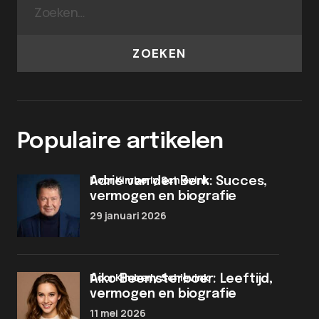
ZOEKEN
Populaire artikelen
door Kimberly Schievink
Adrie van den Berk: Succes,
vermogen en biografie
29 januari 2026
door Kimberly Schievink
Aiko Beemsterboer: Leeftijd,
vermogen en biografie
11 mei 2026