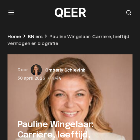
QEER
Home
BN'ers
Pauline Wingelaar: Carrière, leeftijd,
vermogen en biografie
Door
Kimberly Schievink
30 april 2026
•
44
Pauline Wingelaar:
Carrière, leeftijd,