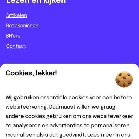
Lezen en kijken
Artikelen
Betekenissen
BN'ers
Contact
Informatief
Cookies, lekker!
Contact
Partnerbijdrage
Wij gebruiken essentiële cookies voor een betere
Disclaimer
websiteervaring. Daarnaast willen we graag
andere cookies gebruiken om ons websiteverkeer
Volg ons
te analyseren en advertenties te personaliseren,
maar alleen als u dat goedvindt. Lees meer in ons