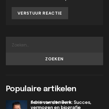
VERSTUUR REACTIE
ZOEKEN
Populaire artikelen
door Kimberly Schievink
Adrie van den Berk: Succes,
vermogen en biografie