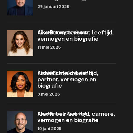
29 januari 2026
door Kimberly Schievink
Aiko Beemsterboer: Leeftijd,
vermogen en biografie
11 mei 2026
door Kimberly Schievink
Aisha Echteld: Leeftijd,
partner, vermogen en
biografie
8 mei 2026
door Kimberly Schievink
Alex Kroes: Leeftijd, carrière,
vermogen en biografie
10 juni 2026