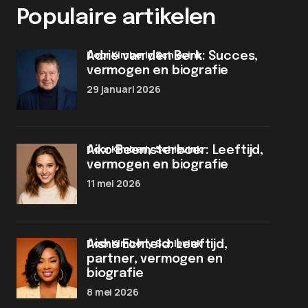
Populaire artikelen
door Kimberly Schievink
Adrie van den Berk: Succes,
vermogen en biografie
29 januari 2026
door Kimberly Schievink
Aiko Beemsterboer: Leeftijd,
vermogen en biografie
11 mei 2026
door Kimberly Schievink
Aisha Echteld: Leeftijd,
partner, vermogen en
biografie
8 mei 2026