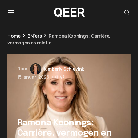
QEER
Home
BN'ers
Ramona Koonings: Carrière,
vermogen en relatie
Door
Kimberly Schievink
15 januari 2026
•
47
Ramona Koonings:
Carrière, vermogen en