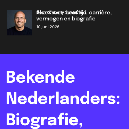
door Kimberly Schievink
Alex Kroes: Leeftijd, carrière,
vermogen en biografie
10 juni 2026
Bekende
Nederlanders:
Biografie,