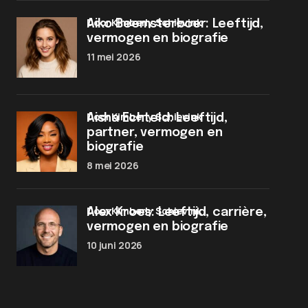
door Kimberly Schievink
Aiko Beemsterboer: Leeftijd,
vermogen en biografie
11 mei 2026
door Kimberly Schievink
Aisha Echteld: Leeftijd,
partner, vermogen en
biografie
8 mei 2026
door Kimberly Schievink
Alex Kroes: Leeftijd, carrière,
vermogen en biografie
10 juni 2026