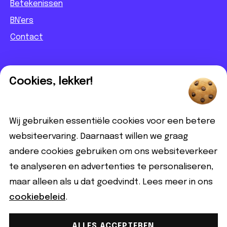
Betekenissen
BN'ers
Contact
Informatief
Cookies, lekker!
Contact
Partnerbijdrage
Wij gebruiken essentiële cookies voor een betere
Disclaimer
websiteervaring. Daarnaast willen we graag
andere cookies gebruiken om ons websiteverkeer
Volg ons
te analyseren en advertenties te personaliseren,
maar alleen als u dat goedvindt. Lees meer in ons
cookiebeleid
.
ALLES ACCEPTEREN