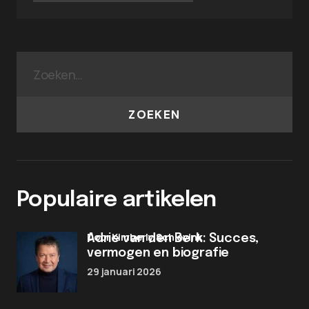
ZOEKEN
Populaire artikelen
door Kimberly Schievink
Adrie van den Berk: Succes,
vermogen en biografie
29 januari 2026