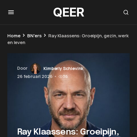
QEER
Home
BN'ers
Ray Klaassens: Groeipijn, gezin, werk
en leven
Door
Kimberly Schievink
26 februari 2026
•
36
Ray Klaassens: Groeipijn,