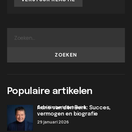
ZOEKEN
Populaire artikelen
door Kimberly Schievink
Adrie van den Berk: Succes,
vermogen en biografie
29 januari 2026