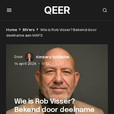
QEER
Home
BN'ers
Wie is Rob Visser? Bekend door
deelname aan MAFS
Door
Kimberly Schievink
14 april 2026
•
32
Wie is Rob Visser?
Bekend door deelname