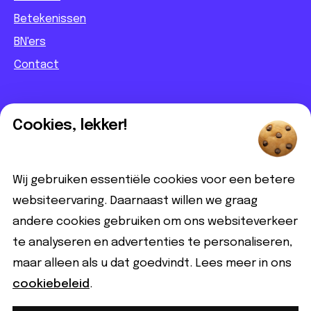
Betekenissen
BN'ers
Contact
Informatief
Cookies, lekker!
Contact
Partnerbijdrage
Wij gebruiken essentiële cookies voor een betere
Disclaimer
websiteervaring. Daarnaast willen we graag
andere cookies gebruiken om ons websiteverkeer
Volg ons
te analyseren en advertenties te personaliseren,
maar alleen als u dat goedvindt. Lees meer in ons
cookiebeleid
.