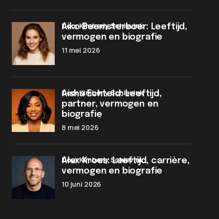
door Kimberly Schievink
Aiko Beemsterboer: Leeftijd,
vermogen en biografie
11 mei 2026
door Kimberly Schievink
Aisha Echteld: Leeftijd,
partner, vermogen en
biografie
8 mei 2026
door Kimberly Schievink
Alex Kroes: Leeftijd, carrière,
vermogen en biografie
10 juni 2026