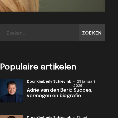
ZOEKEN
Populaire artikelen
door Kimberly Schievink
29 januari
2026
Adrie van den Berk: Succes,
vermogen en biografie
door Kimberly Schievink
11 mei