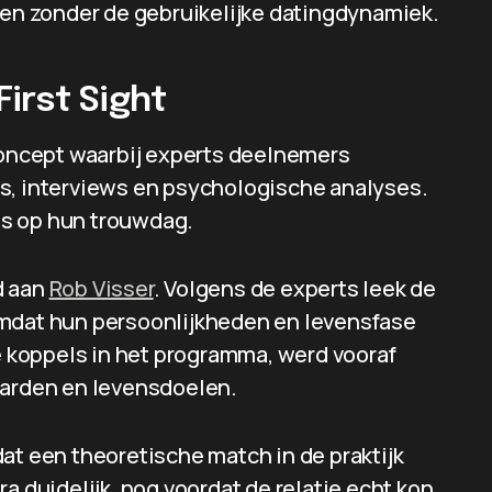
 en zonder de gebruikelijke datingdynamiek.
irst Sight
oncept waarbij experts deelnemers
s, interviews en psychologische analyses.
as op hun trouwdag.
d aan
Rob Visser
. Volgens de experts leek de
omdat hun persoonlijkheden en levensfase
le koppels in het programma, werd vooraf
aarden en levensdoelen.
at een theoretische match in de praktijk
a duidelijk, nog voordat de relatie echt kon