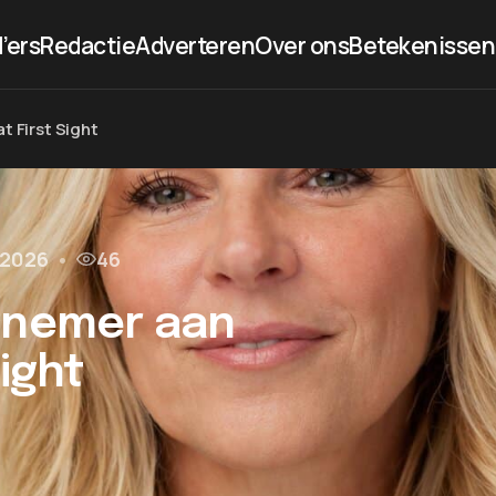
’ers
Redactie
Adverteren
Over ons
Betekenissen
t First Sight
l 2026
•
46
elnemer aan
Sight