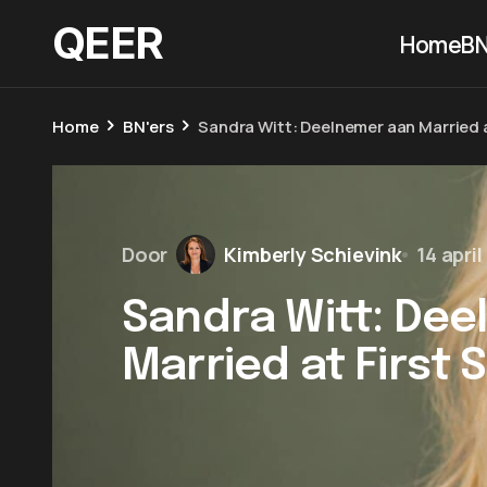
QEER
Home
BN
Home
BN'ers
Sandra Witt: Deelnemer aan Married a
Door
Kimberly Schievink
14 apri
Sandra Witt: De
Married at First 