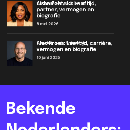
door Kimberly Schievink
Aisha Echteld: Leeftijd,
partner, vermogen en
biografie
8 mei 2026
door Kimberly Schievink
Alex Kroes: Leeftijd, carrière,
vermogen en biografie
10 juni 2026
Bekende