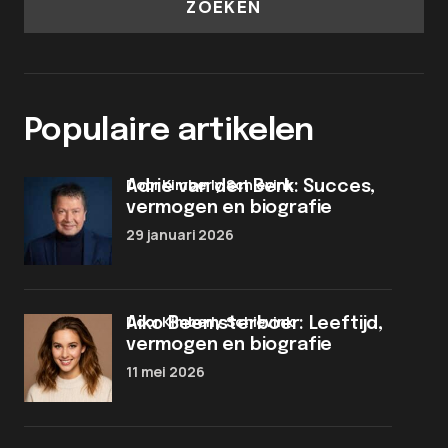
ZOEKEN
Populaire artikelen
door Kimberly Schievink
Adrie van den Berk: Succes,
vermogen en biografie
29 januari 2026
door Kimberly Schievink
Aiko Beemsterboer: Leeftijd,
vermogen en biografie
11 mei 2026