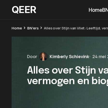
QEER
Home
BN
Home
BN'ers
Alles over Stijn van Vliet: Leeftijd, v
Door
Kimberly Schievink
24 mei
Alles over Stijn va
vermogen en bio