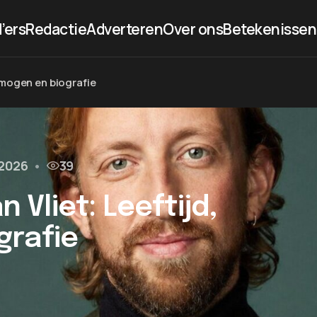
’ers
Redactie
Adverteren
Over ons
Betekenissen
ermogen en biografie
 2026
•
39
n Vliet: Leeftijd,
grafie