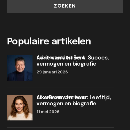
ZOEKEN
Populaire artikelen
door Kimberly Schievink
Adrie van den Berk: Succes,
vermogen en biografie
29 januari 2026
door Kimberly Schievink
Aiko Beemsterboer: Leeftijd,
vermogen en biografie
11 mei 2026