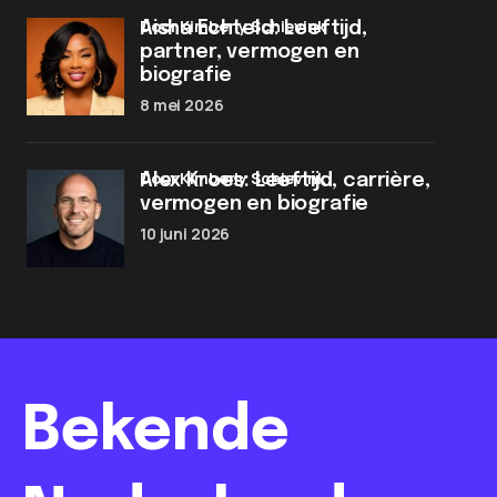
door Kimberly Schievink
Aisha Echteld: Leeftijd,
partner, vermogen en
biografie
8 mei 2026
door Kimberly Schievink
Alex Kroes: Leeftijd, carrière,
vermogen en biografie
10 juni 2026
Bekende