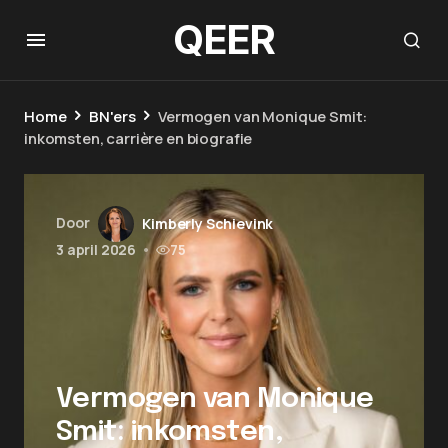
QEER
Home
BN'ers
Vermogen van Monique Smit:
inkomsten, carrière en biografie
Door
Kimberly Schievink
3 april 2026
•
75
Vermogen van Monique
Smit: inkomsten,