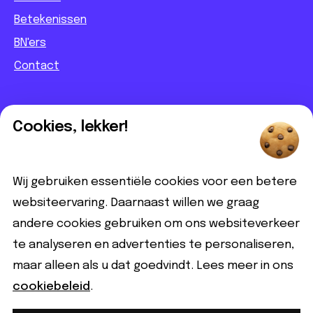
Betekenissen
BN'ers
Contact
Informatief
Cookies, lekker!
Contact
Partnerbijdrage
Wij gebruiken essentiële cookies voor een betere
Disclaimer
websiteervaring. Daarnaast willen we graag
andere cookies gebruiken om ons websiteverkeer
Volg ons
te analyseren en advertenties te personaliseren,
maar alleen als u dat goedvindt. Lees meer in ons
cookiebeleid
.