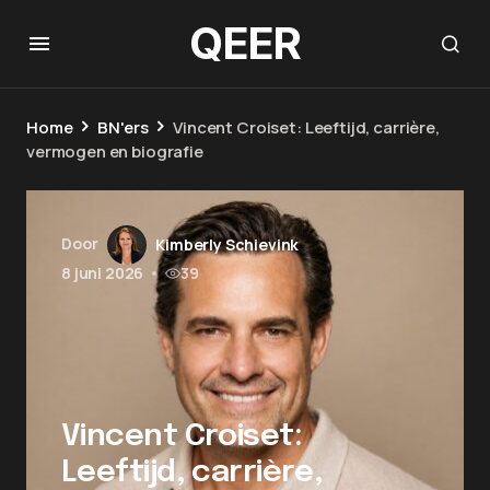
QEER
Home
BN'ers
Vincent Croiset: Leeftijd, carrière,
vermogen en biografie
Door
Kimberly Schievink
8 juni 2026
•
39
Vincent Croiset:
Leeftijd, carrière,