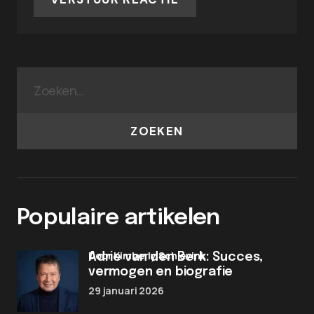
ZOEKEN
Populaire artikelen
door Kimberly Schievink
Adrie van den Berk: Succes,
vermogen en biografie
29 januari 2026