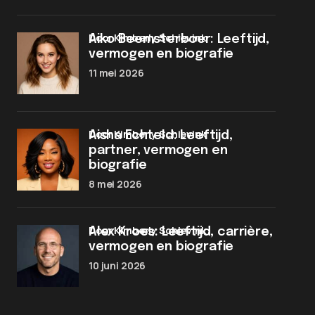
door Kimberly Schievink
Aiko Beemsterboer: Leeftijd,
vermogen en biografie
11 mei 2026
door Kimberly Schievink
Aisha Echteld: Leeftijd,
partner, vermogen en
biografie
8 mei 2026
door Kimberly Schievink
Alex Kroes: Leeftijd, carrière,
vermogen en biografie
10 juni 2026