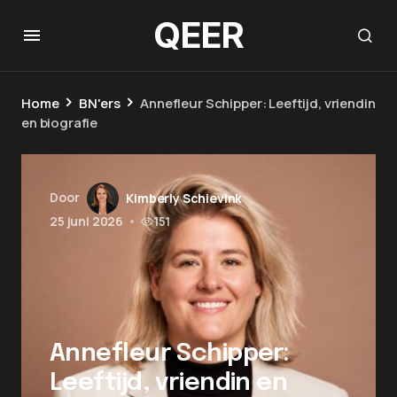
QEER
Home
BN'ers
Annefleur Schipper: Leeftijd, vriendin
en biografie
Door
Kimberly Schievink
25 juni 2026
•
151
Annefleur Schipper:
Leeftijd, vriendin en