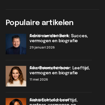
Populaire artikelen
door Kimberly Schievink
Adrie van den Berk: Succes,
vermogen en biografie
29 januari 2026
door Kimberly Schievink
Aiko Beemsterboer: Leeftijd,
vermogen en biografie
11 mei 2026
door Kimberly Schievink
Aisha Echteld: Leeftijd,