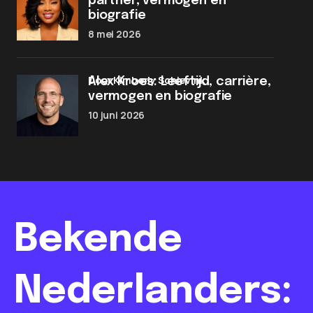
partner, vermogen en
biografie
8 mei 2026
door Kimberly Schievink
Alex Kroes: Leeftijd, carrière,
vermogen en biografie
10 juni 2026
Bekende
Nederlanders: