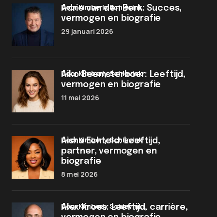
door Kimberly Schievink
Adrie van den Berk: Succes,
vermogen en biografie
29 januari 2026
door Kimberly Schievink
Aiko Beemsterboer: Leeftijd,
vermogen en biografie
11 mei 2026
door Kimberly Schievink
Aisha Echteld: Leeftijd,
partner, vermogen en
biografie
8 mei 2026
door Kimberly Schievink
Alex Kroes: Leeftijd, carrière,