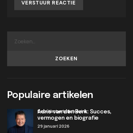
VERSTUUR REACTIE
ZOEKEN
Populaire artikelen
door Kimberly Schievink
Adrie van den Berk: Succes,
vermogen en biografie
29 januari 2026