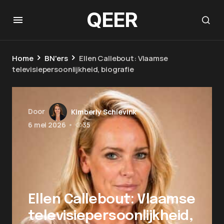
QEER
Home
BN'ers
Ellen Callebout: Vlaamse
televisiepersoonlijkheid, biografie
Door
Kimberly Schievink
6 mei 2026
•
35
Ellen Callebout: Vlaamse
televisiepersoonlijkheid,