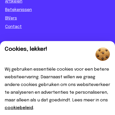
Artikelen
Betekenissen
BN'ers
Contact
Informatief
Cookies, lekker!
Contact
Partnerbijdrage
Wij gebruiken essentiële cookies voor een betere
Disclaimer
websiteervaring. Daarnaast willen we graag
andere cookies gebruiken om ons websiteverkeer
Volg ons
te analyseren en advertenties te personaliseren,
maar alleen als u dat goedvindt. Lees meer in ons
cookiebeleid
.