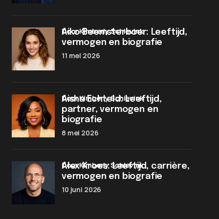
door Kimberly Schievink
Aiko Beemsterboer: Leeftijd,
vermogen en biografie
11 mei 2026
door Kimberly Schievink
Aisha Echteld: Leeftijd,
partner, vermogen en
biografie
8 mei 2026
door Kimberly Schievink
Alex Kroes: Leeftijd, carrière,
vermogen en biografie
10 juni 2026