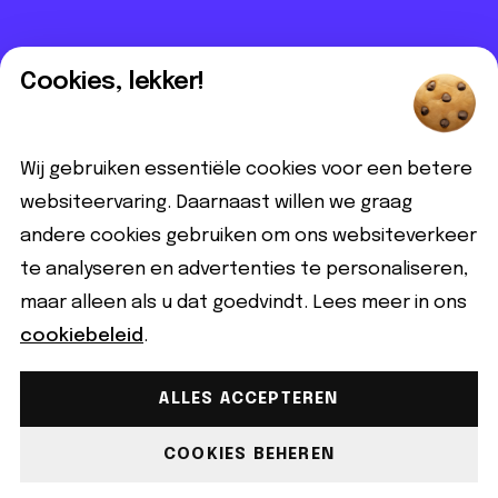
Informatief
Cookies, lekker!
Contact
Partnerbijdrage
Wij gebruiken essentiële cookies voor een betere
Disclaimer
websiteervaring. Daarnaast willen we graag
andere cookies gebruiken om ons websiteverkeer
Volg ons
te analyseren en advertenties te personaliseren,
maar alleen als u dat goedvindt. Lees meer in ons
cookiebeleid
.
ALLES ACCEPTEREN
Gemaakt met ♡ copyright © 2026 Qeer.nl | Alle rechten
voorbehouden.
COOKIES BEHEREN
Cookiebeleid
Privacyverklaring