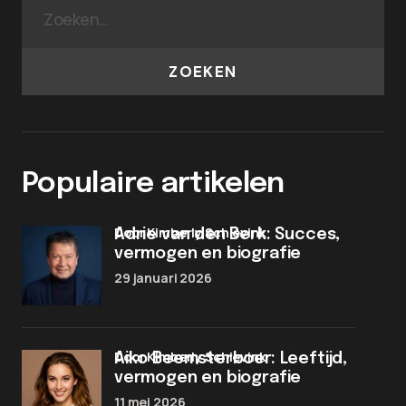
ZOEKEN
Populaire artikelen
door Kimberly Schievink
Adrie van den Berk: Succes,
vermogen en biografie
29 januari 2026
door Kimberly Schievink
Aiko Beemsterboer: Leeftijd,
vermogen en biografie
11 mei 2026