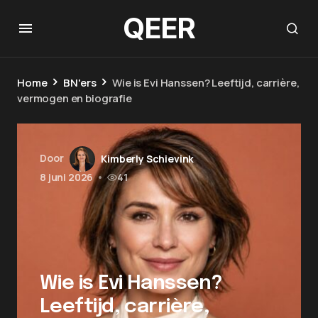
QEER
Home
BN'ers
Wie is Evi Hanssen? Leeftijd, carrière,
vermogen en biografie
Door
Kimberly Schievink
8 juni 2026
•
41
Wie is Evi Hanssen?
Leeftijd, carrière,