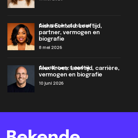
door Kimberly Schievink
Aisha Echteld: Leeftijd,
partner, vermogen en
biografie
8 mei 2026
door Kimberly Schievink
Alex Kroes: Leeftijd, carrière,
vermogen en biografie
10 juni 2026