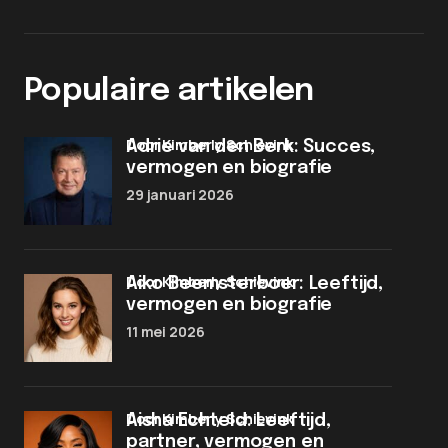
Populaire artikelen
door Kimberly Schievink
Adrie van den Berk: Succes,
vermogen en biografie
29 januari 2026
door Kimberly Schievink
Aiko Beemsterboer: Leeftijd,
vermogen en biografie
11 mei 2026
door Kimberly Schievink
Aisha Echteld: Leeftijd,
partner, vermogen en