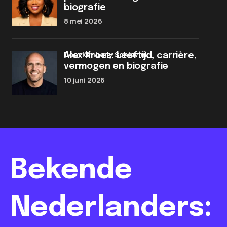
biografie
8 mei 2026
door Kimberly Schievink
Alex Kroes: Leeftijd, carrière,
vermogen en biografie
10 juni 2026
Bekende
Nederlanders: