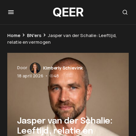
QEER
Home
BN'ers
Jasper van der Schalie: Leeftijd,
relatie en vermogen
Door
Kimberly Schievink
18 april 2026
•
48
Jasper van der Schalie:
Leeftijd, relatie en