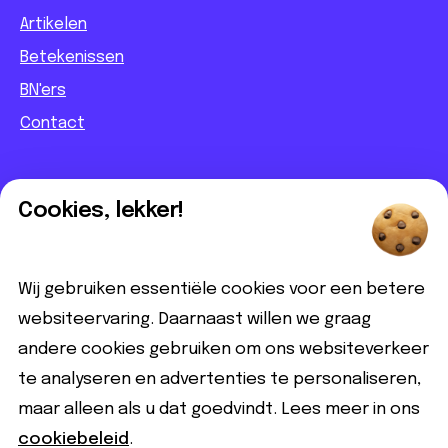
Artikelen
Betekenissen
BN'ers
Contact
Informatief
Cookies, lekker!
Contact
Partnerbijdrage
Wij gebruiken essentiële cookies voor een betere
Disclaimer
websiteervaring. Daarnaast willen we graag
andere cookies gebruiken om ons websiteverkeer
Volg ons
te analyseren en advertenties te personaliseren,
maar alleen als u dat goedvindt. Lees meer in ons
cookiebeleid
.