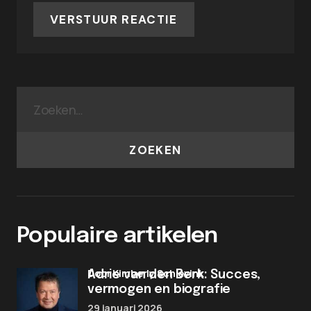
VERSTUUR REACTIE
ZOEKEN
Populaire artikelen
door Kimberly Schievink
Adrie van den Berk: Succes,
vermogen en biografie
29 januari 2026