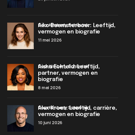
door Kimberly Schievink
Aiko Beemsterboer: Leeftijd,
vermogen en biografie
11 mei 2026
door Kimberly Schievink
Aisha Echteld: Leeftijd,
partner, vermogen en
biografie
8 mei 2026
door Kimberly Schievink
Alex Kroes: Leeftijd, carrière,
vermogen en biografie
10 juni 2026