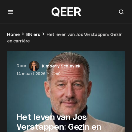
QEER
Home
BN'ers
Het leven van Jos Verstappen: Gezin
en carrière
Door
Kimberly Schievink
14 maart 2026
•
40
Het leven van Jos
Verstappen: Gezin en