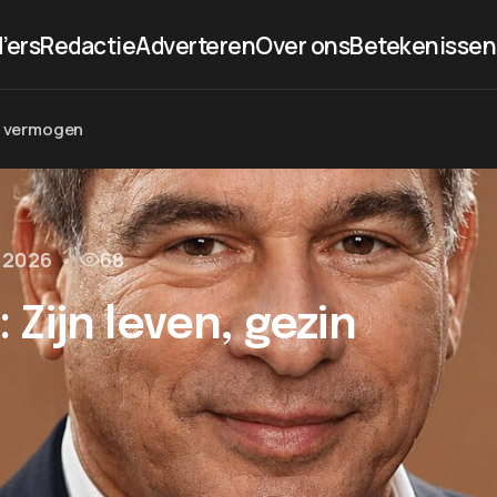
’ers
Redactie
Adverteren
Over ons
Betekenissen
en vermogen
l 2026
•
68
Zijn leven, gezin