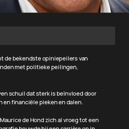
ot de bekendste opiniepeilers van
onden met politieke peilingen,
en schuil dat sterk is beïnvloed door
 en financiële pieken en dalen.
aurice de Hond zich al vroeg tot een
ografie bouwde hij een carrière op in