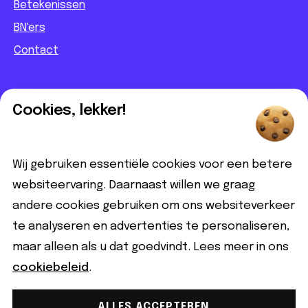
Betekenissen
BN'ers
Contact
Informatief
Cookies, lekker!
Contact
Partnerbijdrage
Wij gebruiken essentiële cookies voor een betere
Disclaimer
websiteervaring. Daarnaast willen we graag
andere cookies gebruiken om ons websiteverkeer
Volg ons
te analyseren en advertenties te personaliseren,
maar alleen als u dat goedvindt. Lees meer in ons
cookiebeleid
.
ALLES ACCEPTEREN