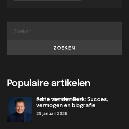
ZOEKEN
Populaire artikelen
door Kimberly Schievink
Adrie van den Berk: Succes,
vermogen en biografie
29 januari 2026