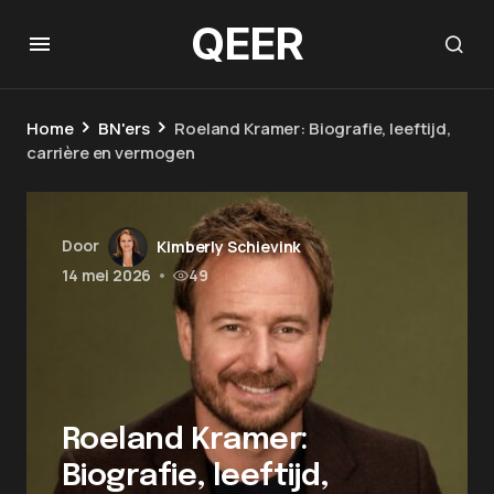
QEER
Home
BN'ers
Roeland Kramer: Biografie, leeftijd,
carrière en vermogen
Door
Kimberly Schievink
14 mei 2026
•
49
Roeland Kramer:
Biografie, leeftijd,