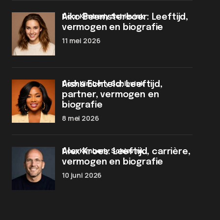
door Kimberly Schievink
Aiko Beemsterboer: Leeftijd,
vermogen en biografie
11 mei 2026
door Kimberly Schievink
Aisha Echteld: Leeftijd,
partner, vermogen en
biografie
8 mei 2026
door Kimberly Schievink
Alex Kroes: Leeftijd, carrière,
vermogen en biografie
10 juni 2026