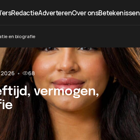
’ers
Redactie
Adverteren
Over ons
Betekenissen
tie en biografie
l 2026
•
68
ftijd, vermogen,
fie