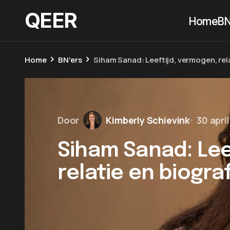
QEER
Home
BN
Home
BN'ers
Siham Sanad: Leeftijd, vermogen, rela
Door
Kimberly Schievink
30 apri
Siham Sanad: Lee
relatie en biogra