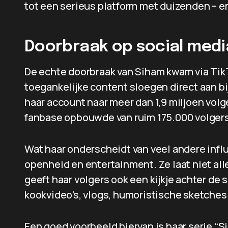
tot een serieus platform met duizenden – en
Doorbraak op social medi
De echte doorbraak van Siham kwam via TikT
toegankelijke content sloegen direct aan bij
haar account naar meer dan 1,9 miljoen volg
fanbase opbouwde van ruim 175.000 volgers
Wat haar onderscheidt van veel andere influ
openheid en entertainment. Ze laat niet al
geeft haar volgers ook een kijkje achter de
kookvideo’s, vlogs, humoristische sketche
Een goed voorbeeld hiervan is haar serie “S