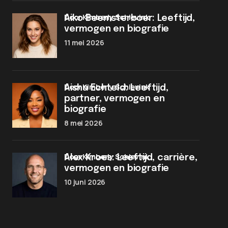
door Kimberly Schievink
Aiko Beemsterboer: Leeftijd,
vermogen en biografie
11 mei 2026
door Kimberly Schievink
Aisha Echteld: Leeftijd,
partner, vermogen en
biografie
8 mei 2026
door Kimberly Schievink
Alex Kroes: Leeftijd, carrière,
vermogen en biografie
10 juni 2026