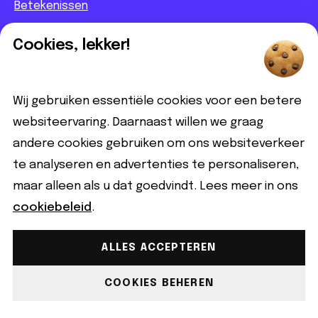
Betekenissen
BN'ers
Cookies, lekker!
Contact
Wij gebruiken essentiële cookies voor een betere
Informatief
websiteervaring. Daarnaast willen we graag
Contact
andere cookies gebruiken om ons websiteverkeer
Partnerbijdrage
te analyseren en advertenties te personaliseren,
Disclaimer
maar alleen als u dat goedvindt. Lees meer in ons
cookiebeleid
.
Volg ons
ALLES ACCEPTEREN
COOKIES BEHEREN