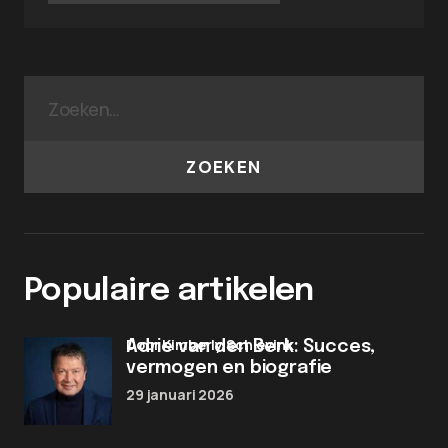
ZOEKEN
Populaire artikelen
door Kimberly Schievink
Adrie van den Berk: Succes,
vermogen en biografie
29 januari 2026