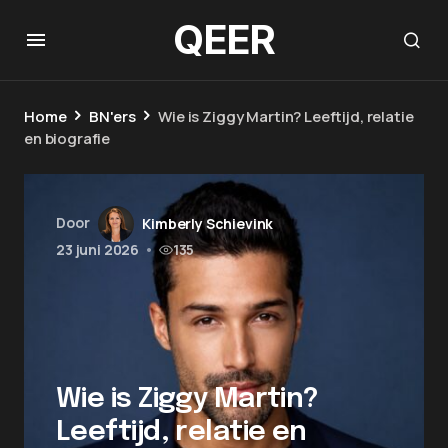
QEER
Home
BN'ers
Wie is Ziggy Martin? Leeftijd, relatie
en biografie
Door
Kimberly Schievink
23 juni 2026
•
135
Wie is Ziggy Martin?
Leeftijd, relatie en