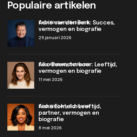
Populaire artikelen
door Kimberly Schievink
Adrie van den Berk: Succes,
vermogen en biografie
29 januari 2026
door Kimberly Schievink
Aiko Beemsterboer: Leeftijd,
vermogen en biografie
11 mei 2026
door Kimberly Schievink
Aisha Echteld: Leeftijd,
partner, vermogen en
biografie
8 mei 2026