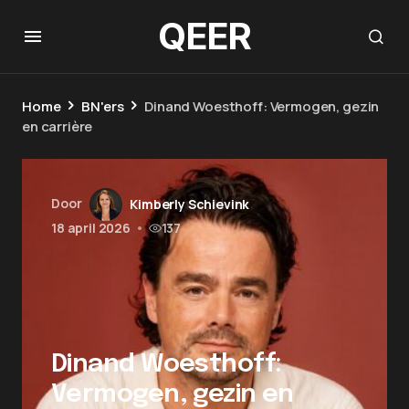
QEER
Home
BN'ers
Dinand Woesthoff: Vermogen, gezin
en carrière
Door
Kimberly Schievink
18 april 2026
•
137
Dinand Woesthoff:
Vermogen, gezin en