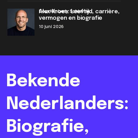
door Kimberly Schievink
Alex Kroes: Leeftijd, carrière,
vermogen en biografie
10 juni 2026
Bekende
Nederlanders:
Biografie,