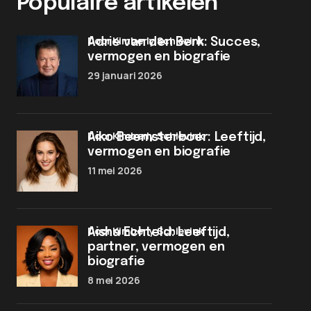
Populaire artikelen
door Kimberly Schievink
Adrie van den Berk: Succes,
vermogen en biografie
29 januari 2026
door Kimberly Schievink
Aiko Beemsterboer: Leeftijd,
vermogen en biografie
11 mei 2026
door Kimberly Schievink
Aisha Echteld: Leeftijd,
partner, vermogen en
biografie
8 mei 2026