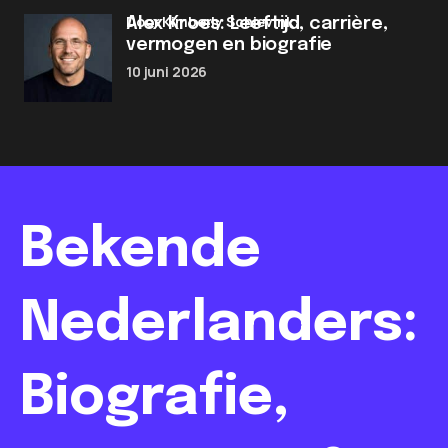
door Kimberly Schievink
Alex Kroes: Leeftijd, carrière,
vermogen en biografie
10 juni 2026
Bekende
Nederlanders:
Biografie,