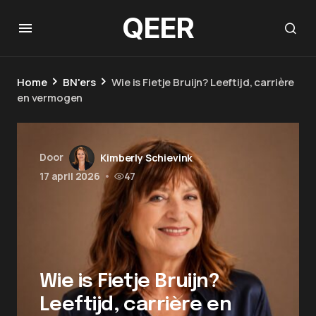
QEER
Home
BN'ers
Wie is Fietje Bruijn? Leeftijd, carrière
en vermogen
Door
Kimberly Schievink
17 april 2026
•
47
Wie is Fietje Bruijn?
Leeftijd, carrière en