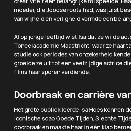
creativiteit een belangrijke rol speelde. Ha
moeder, die Joodse roots had, was juist b
van vrijheid en veiligheid vormde een belangr
Al op jonge leeftijd wist Isa dat ze wilde a
Toneelacademie Maastricht, waar ze haar ta
studie ook periodes van onzekerheid kende, 
groeide ze uit tot een veelzijdige actrice di
films haar sporen verdiende.
Doorbraak en carrière van
Het grote publiek leerde Isa Hoes kennen doo
iconische soap Goede Tijden, Slechte Tijde
doorbraak en maakte haar in één klap beroe