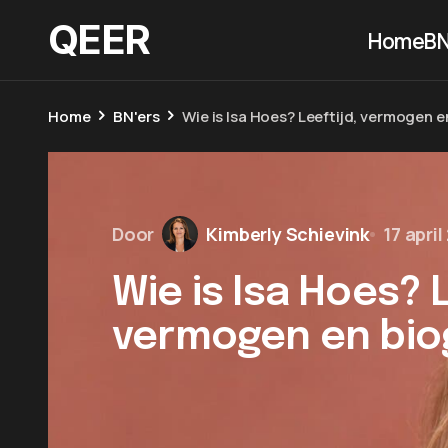
QEER
Home
BN
Home
BN'ers
Wie is Isa Hoes? Leeftijd, vermogen e
Door
Kimberly Schievink
17 apri
Wie is Isa Hoes? L
vermogen en bio