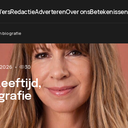
’ers
Redactie
Adverteren
Over ons
Betekenissen
n biografie
l 2026
•
30
eeftijd,
grafie