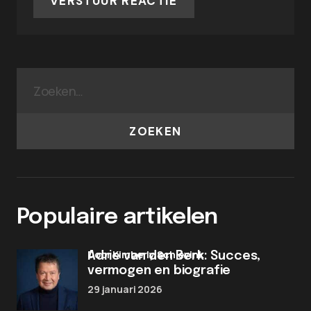
VERSTUUR REACTIE
ZOEKEN
Populaire artikelen
door Kimberly Schievink
Adrie van den Berk: Succes,
vermogen en biografie
29 januari 2026