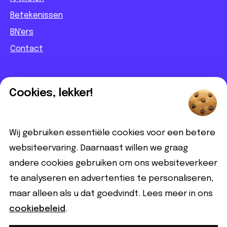
Betekenissen
BN'ers
Contact
Informatief
Cookies, lekker!
Contact
Partnerbijdrage
Wij gebruiken essentiële cookies voor een betere
Disclaimer
websiteervaring. Daarnaast willen we graag
andere cookies gebruiken om ons websiteverkeer
Volg ons
te analyseren en advertenties te personaliseren,
maar alleen als u dat goedvindt. Lees meer in ons
cookiebeleid
.