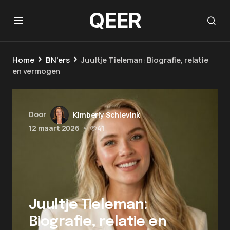
QEER
Home
BN'ers
Juultje Tieleman: Biografie, relatie
en vermogen
Door
Kimberly Schievink
12 maart 2026
•
41
Juultje Tieleman:
Biografie, relatie en