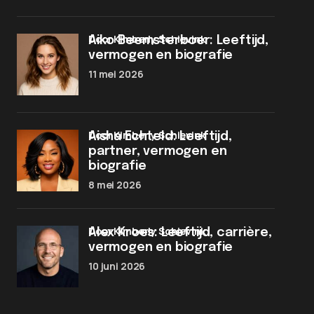
door Kimberly Schievink
Aiko Beemsterboer: Leeftijd,
vermogen en biografie
11 mei 2026
door Kimberly Schievink
Aisha Echteld: Leeftijd,
partner, vermogen en
biografie
8 mei 2026
door Kimberly Schievink
Alex Kroes: Leeftijd, carrière,
vermogen en biografie
10 juni 2026