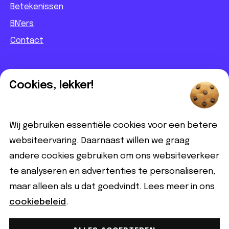
Betekenissen
BN'ers
Contact
Informatief
Cookies, lekker!
Contact
Partnerbijdrage
Wij gebruiken essentiële cookies voor een betere
Disclaimer
websiteervaring. Daarnaast willen we graag
andere cookies gebruiken om ons websiteverkeer
Volg ons
te analyseren en advertenties te personaliseren,
maar alleen als u dat goedvindt. Lees meer in ons
cookiebeleid
.