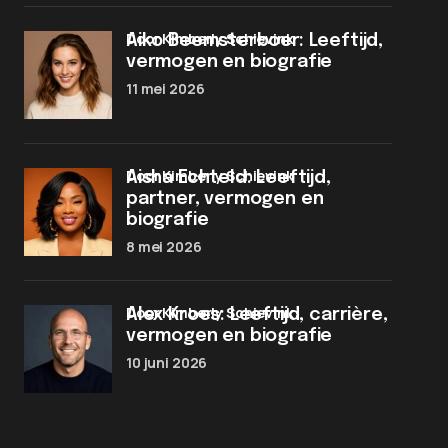
door Kimberly Schievink
Aiko Beemsterboer: Leeftijd,
vermogen en biografie
11 mei 2026
door Kimberly Schievink
Aisha Echteld: Leeftijd,
partner, vermogen en
biografie
8 mei 2026
door Kimberly Schievink
Alex Kroes: Leeftijd, carrière,
vermogen en biografie
10 juni 2026