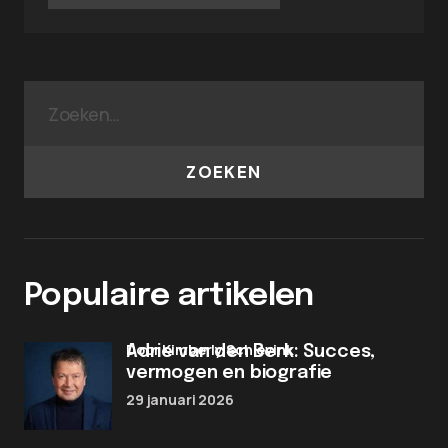
ZOEKEN
Populaire artikelen
door Kimberly Schievink
Adrie van den Berk: Succes,
vermogen en biografie
29 januari 2026