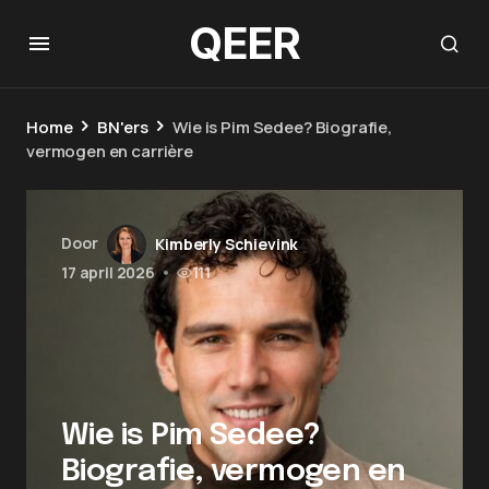
QEER
Home
BN'ers
Wie is Pim Sedee? Biografie,
vermogen en carrière
Door
Kimberly Schievink
17 april 2026
•
111
Wie is Pim Sedee?
Biografie, vermogen en